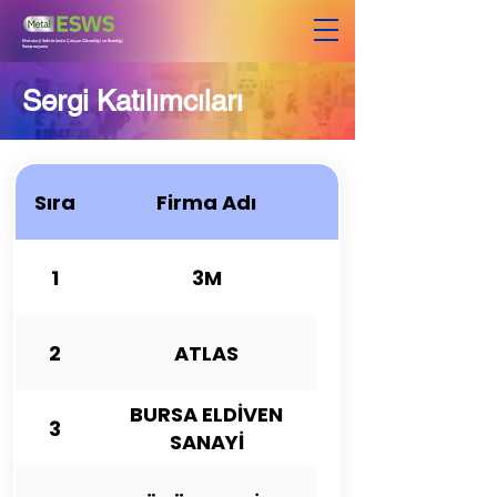
Metalurji Sektöründe Çalışan Güvenliği ve Esenliği
Sempozyumu
Sergi Katılımcıları
Sıra
Firma Adı
1
3M
2
ATLAS
BURSA ELDİVEN
3
SANAYİ