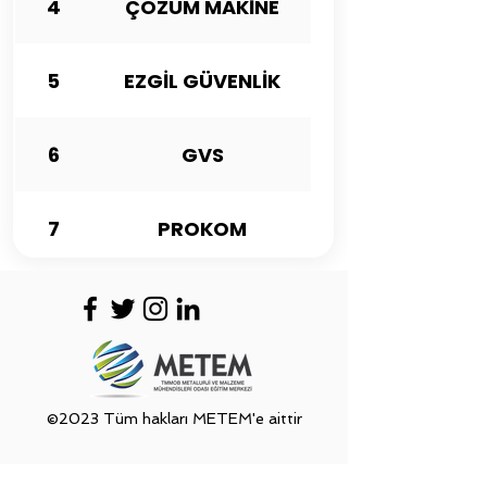
4
ÇÖZÜM MAKİNE
5
EZGİL GÜVENLİK
6
GVS
7
PROKOM
8
ERKOS
©2023 Tüm hakları METEM'e aittir
Sempozyum Koordinatörlüğü